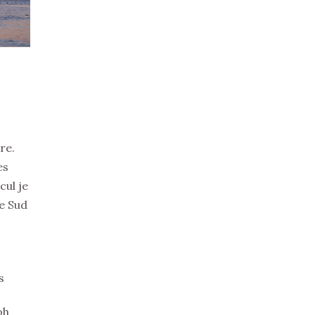
re.
es
cul je
e Sud
s
oh