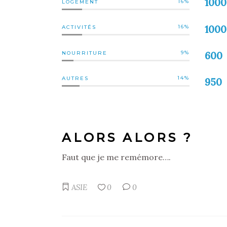
1000
16
LOGEMENT
1000
16
ACTIVITÉS
9
NOURRITURE
600
14
AUTRES
950
ALORS ALORS ?
Faut que je me remémore….
ASIE
0
0