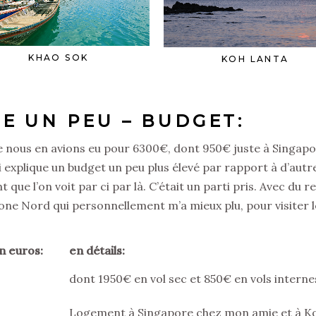
KHAO SOK
KOH LANTA
HE UN PEU – BUDGET:
 nous en avions eu pour 6300€, dont 950€ juste à Singapo
i explique un budget un peu plus élevé par rapport à d’autr
ue l’on voit par ci par là. C’était un parti pris. Avec du re
ne Nord qui personnellement m’a mieux plu, pour visiter l
en euros:
en détails:
dont 1950€ en vol sec et 850€ en vols interne
Logement à Singapore chez mon amie et à K