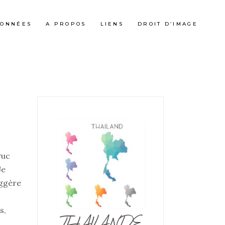
ONNÉES
A PROPOS
LIENS
DROIT D’IMAGE
ruc
Je
uggère
s,
THAILANDE