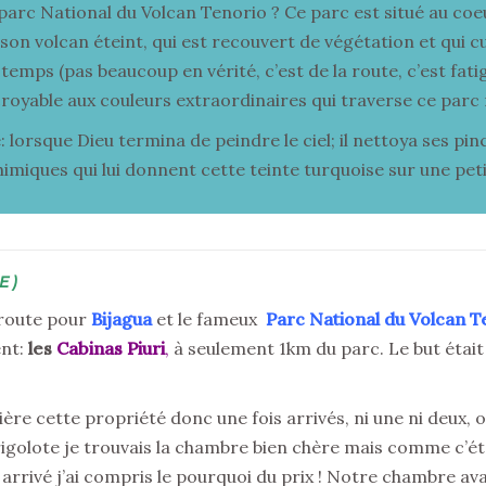
 parc National du Volcan Tenorio ? Ce parc est situé au coe
 volcan éteint, qui est recouvert de végétation et qui cu
mps (pas beaucoup en vérité, c’est de la route, c’est fatigu
croyable aux couleurs extraordinaires qui traverse ce parc 
lorsque Dieu termina de peindre le ciel; il nettoya ses pinc
imiques qui lui donnent cette teinte turquoise sur une peti
E)
 route pour
Bijagua
et le fameux
Parc
National
du Volcan T
ent:
les
Cabinas Piuri
,
à seulement 1km du parc. Le but était 
ière cette propriété donc une fois arrivés, ni une ni deux, on
golote je trouvais la chambre bien chère mais comme c’était
arrivé j’ai compris le pourquoi du prix ! Notre chambre avait