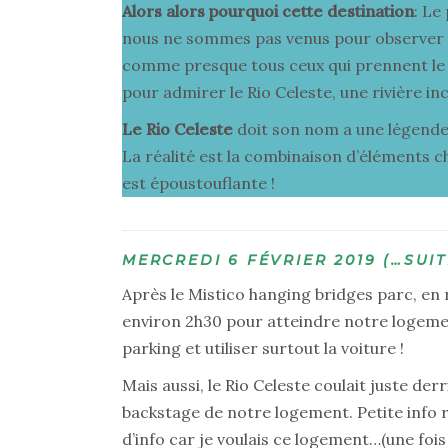
Alors alors pourquoi cette destination
: Le
nous ne sommes pas venus pour observer son
comme presque tous ceux qui prennent le te
pour admirer le Rio Celeste, une rivière in
Le Rio Celeste
doit son nom a une légende: 
La réalité est la combinaison d’éléments ch
est époustouflante !
MERCREDI 6 FÉVRIER 2019 (…SUIT
Après le Mistico hanging bridges parc, en
environ 2h30 pour atteindre notre logem
parking et utiliser surtout la voiture !
Mais aussi, le Rio Celeste coulait juste derr
backstage de notre logement. Petite info ri
d’info car je voulais ce logement…(une fois 