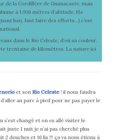
ur de la Cordillère de Guanacaste, mais
lmine à 1.916 mètres d’altitude. Ha
ant han, faut faire des efforts…) c’est
national.
eaux dans le Rio Celeste, d’où sa couleur.
te trentaine de kilomètres. La nature ici
enorio
et son
Rio Celeste
! il nous faudra
d’aller au parc à pied pour ne pas payer le
 s’est changé et on es allé visiter le
 juste 1 nuit je n’ai pas cherché plus
 2 douches et 16 lis !!! ça va nous étions à